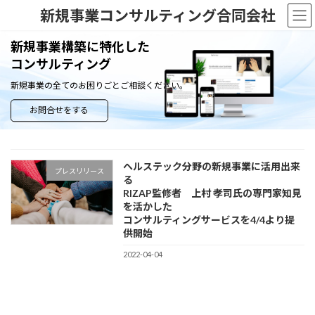
コ
ナ
新規事業コンサルティング合同会社
ン
ビ
テ
ゲ
新規事業構築に特化した
ン
ー
コンサルティング
ツ
シ
へ
ョ
新規事業の全てのお困りごとご相談ください。
ス
ン
キ
に
お問合せをする
ッ
移
プ
動
ヘルステック分野の新規事業に活用出来
プレスリリース
る
RIZAP監修者 上村 孝司氏の専門家知見
を活かした
コンサルティングサービスを4/4より提
供開始
2022-04-04